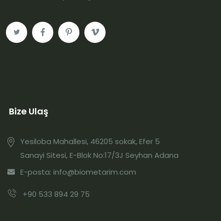
Bize Ulaş
Yesiloba Mahallesi, 46205 sokak, Efer 5
Sanayi Sitesi, E-Blok No:17/3J Seyhan Adana
E-posta: info@biometarim.com
+90 533 894 29 75