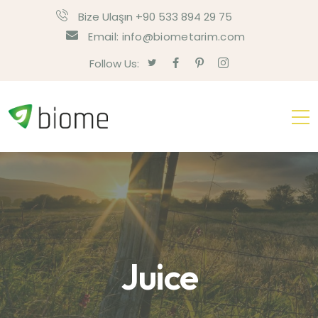
Bize Ulaşın +90 533 894 29 75
Email: info@biometarim.com
Follow Us:
Juice