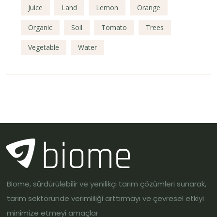
Juice
Land
Lemon
Orange
Organic
Soil
Tomato
Trees
Vegetable
Water
Biome, sürdürülebilir ve yenilikçi tarım çözümleri sunarak,
tarım sektöründe verimliliği arttırmayı ve çevresel etkiyi
minimize etmeyi amaçlar.