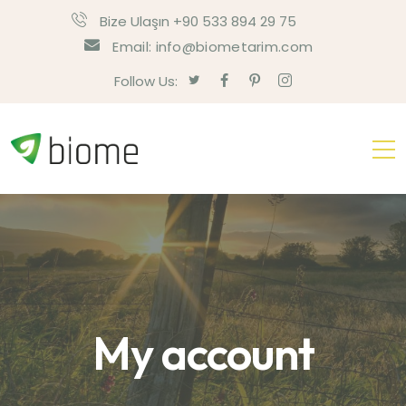
Bize Ulaşın +90 533 894 29 75
Email: info@biometarim.com
Follow Us:
My account