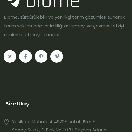
Biome, sürdürülebilir ve yenilikçi tarım çözümleri sunarak,
tarım sektöründe verimliliği arttırmayı ve çevresel etkiyi
minimize etmeyi amaçlar.
Bize Ulaş
Yesiloba Mahallesi, 46205 sokak, Efer 5
Sanayi Sitesi, E-Blok No:17/3J Seyhan Adana